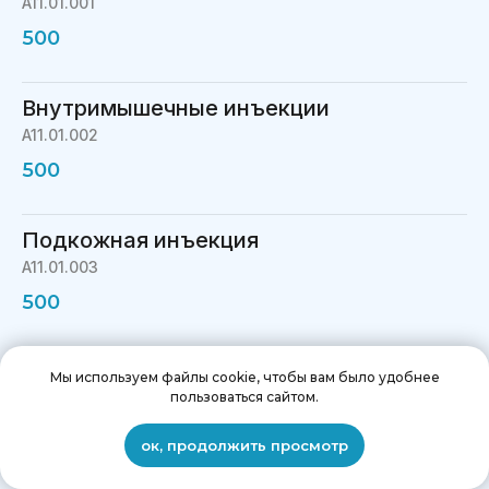
A11.01.001
500
Внутримышечные инъекции
A11.01.002
500
Подкожная инъекция
A11.01.003
500
Забор крови на анализ из вены
Мы используем файлы cookie, чтобы вам было удобнее
пользоваться сайтом.
A05.01.001
500
Мы на связи
ок, продолжить просмотр